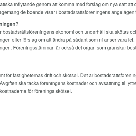
iska inflytande genom att komma med förslag om nya sätt att dri
gagemang de boende visar i bostadsrättsföreningens angelägenhe
eningen?
ostadsrättsföreningens ekonomi och underhåll ska skötas och
gen eller förslag om att ändra på sådant som ni anser vara fel. 
tningen. Föreningsstämman är också det organ som granskar bos
 för fastigheternas drift och skötsel. Det är bostadsrättsföre
vgiften ska täcka föreningens kostnader och avsättning till yttre
 kostnaderna för förenings skötsel.