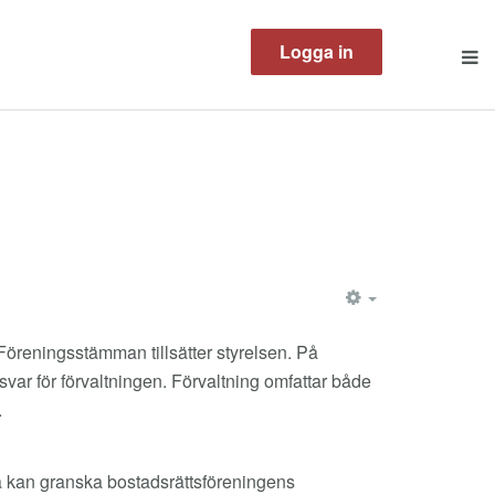
Logga in
EMPTY
öreningsstämman tillsätter styrelsen. På
ar för förvaltningen. Förvaltning omfattar både
.
a kan granska bostadsrättsföreningens