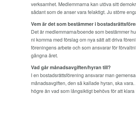
verksamhet. Medlemmarna kan utöva sitt demokrat
sådant som de anser vara felaktigt. Ju större en
Vem är det som bestämmer i bostadsrättsför
Det är medlemmarna/boende som bestämmer hur b
ni komma med förslag om nya sätt att driva förenin
föreningens arbete och som ansvarar för förval
gångna året.
Vad går månadsavgiften/hyran till?
I en bostadsrättsförening ansvarar man gemensamt
månadsavgiften, den så kallade hyran, ska vara. A
högre än vad som långsiktigt behövs för att klara