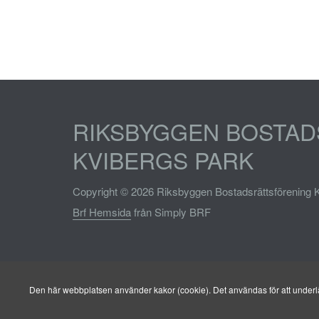
RIKSBYGGEN BOSTA
KVIBERGS PARK
Copyright © 2026 Riksbyggen Bostadsrättsförening 
Brf Hemsida
från Simply BRF
Den här webbplatsen använder kakor (cookie). Det användas för att underlät